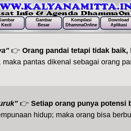
Gambar
Gambar
Kompilasi
Download
Kecil
Besar
DhammaOnline
Aplikasi
ya"
👉
Orang pandai tetapi tidak baik,
aka pantas dikenal sebagai orang pand
uruk"
👉
Setiap orang punya potensi 
mpunaan hidup; maka orang bisa berbua