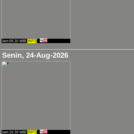
🌸
Selamat Pagi
🌤️Orang
mengatasi keadaan baik 
Jam:06.30 WIB
[INFO]
Senin, 24-Aug-2026
Jam:16.30 WIB
[INFO]