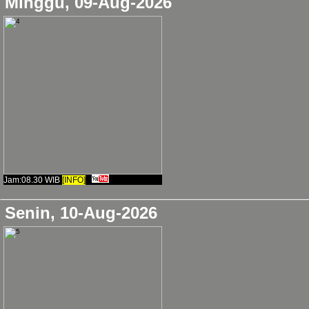
Minggu, 09-Aug-2026
2024-05-12, Renungan
🪷 Kehidupan ini adalah
berjuang menciptakan k
2024-04-24, Renungan
Jam:08.30 WIB
[INFO]
RENUNGAN:
"orang ba
Senin, 10-Aug-2026
kepadanya, orang jahat t
2024-04-07, Renungan