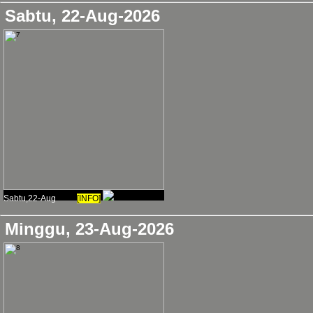
Sabtu, 22-Aug-2026
2024-03-04, Renungan
RENUNGAN:
"pedoman
perbuatan jahat itu dila
2024-03-03, Renungan
RENUNGAN:
"makna k
Sabtu,22-Aug
[INFO]
hidup akan orang dapatk
Minggu, 23-Aug-2026
2024-03-03, Renungan