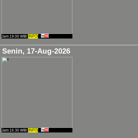
🌸 Selamat Pagi 🌤️ Su
itu, selagi ada kesempa
Jam:19.00 WIB
[INFO]
2024-03-22, Renungan
Senin, 17-Aug-2026
🌸
Selamat Pagi
🌤️ Sem
2024-03-19, Renungan
🌸 Pesan Sederhana Hari 
siapa pula yang dapat me
Jam:16.30 WIB
[INFO]