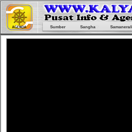
Sumber
Sangha
Samanera/i