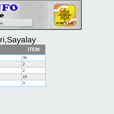
in
i,Sayalay
ITEM
36
2
2
19
3