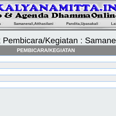
a
Samanera/i,Atthasilani
Pandita,Upasaka/i
La
 Pembicara/Kegiatan : Samaner
PEMBICARA/KEGIATAN