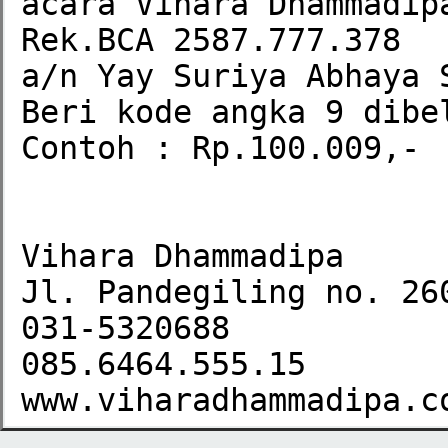
acara Vihara Dhammadip
Rek.BCA 2587.777.378

a/n Yay Suriya Abhaya S
Beri kode angka 9 dibel
Contoh : Rp.100.009,-

Vihara Dhammadipa 

Jl. Pandegiling no. 260
031-5320688

085.6464.555.15

www.viharadhammadipa.c