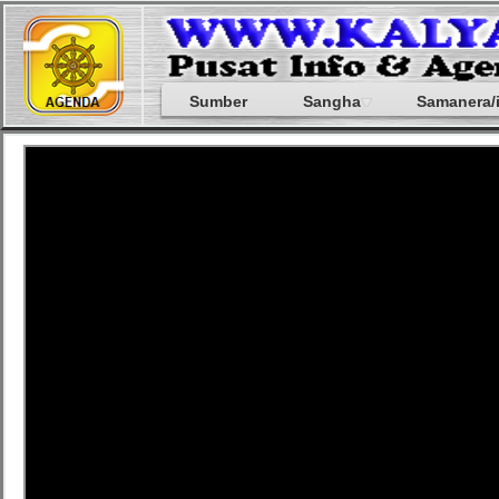
Sumber
Sangha
Samanera/i