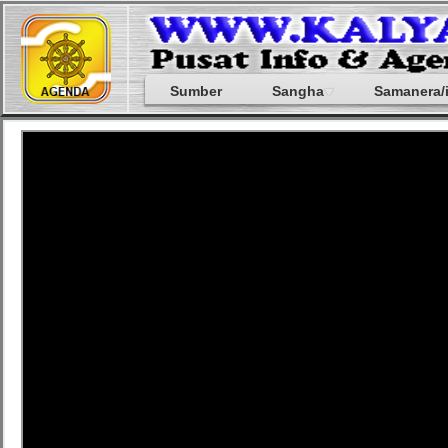
Sumber
Sangha
Samanera/i