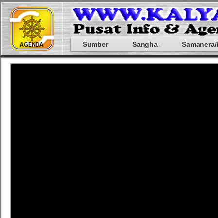
Sumber
Sangha
Samanera/i