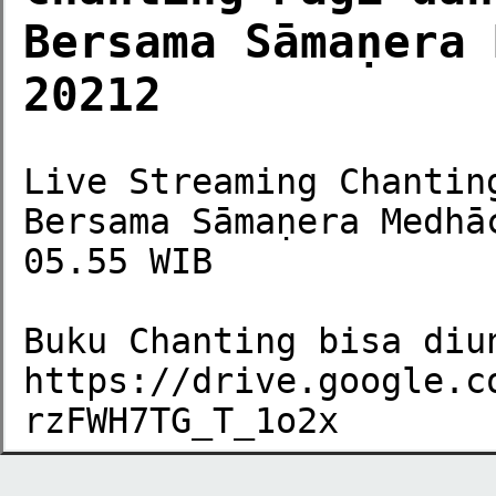
Bersama Sāmaṇera 
20212
Live Streaming Chantin
Bersama Sāmaṇera Medhā
05.55 WIB

Buku Chanting bisa diun
https://drive.google.c
rzFWH7TG_T_1o2x