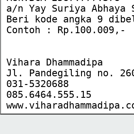
a/n Yay Suriya Abhaya S
Beri kode angka 9 dibel
Contoh : Rp.100.009,-

Vihara Dhammadipa 

Jl. Pandegiling no. 260
031-5320688

085.6464.555.15

www.viharadhammadipa.c