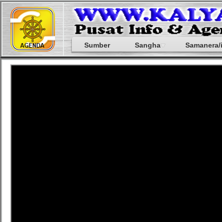
Sumber
Sangha
Samanera/i