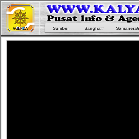
Sumber
Sangha
Samanera/i