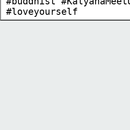
#buddhist #KalyanaMeet
#loveyourself