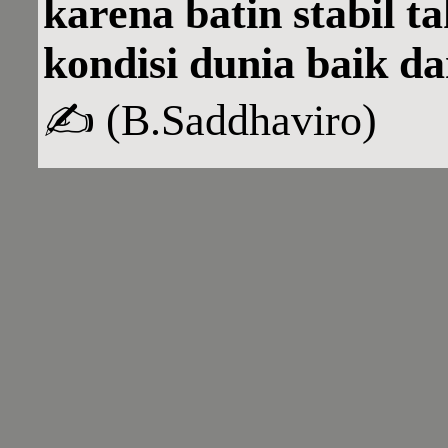
karena batin stabil t
kondisi dunia baik d
✍️ (B.Saddhaviro)