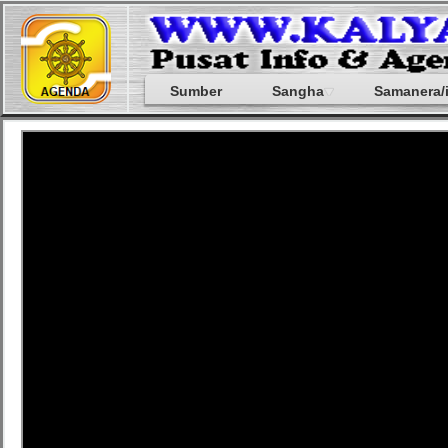
Sumber
Sangha
Samanera/i